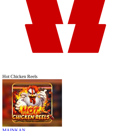
Hot Chicken Reels
MAINKAN