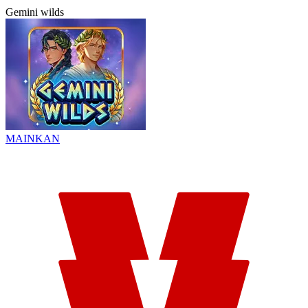
Gemini wilds
MAINKAN