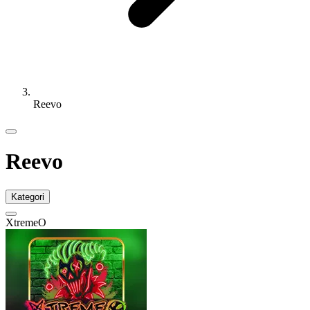
Reevo
Reevo
Kategori
XtremeO