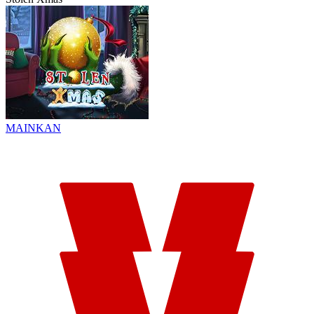
MAINKAN