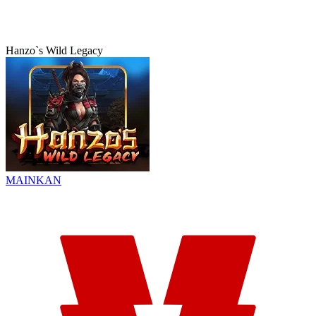
Hanzo`s Wild Legacy
MAINKAN