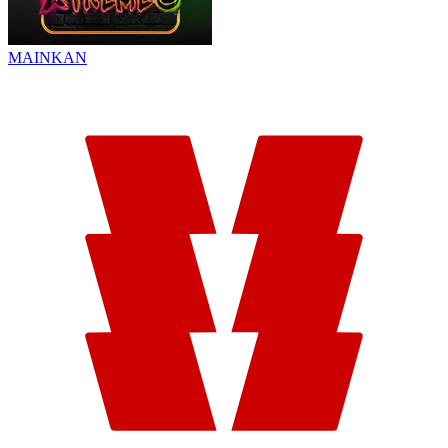
MAINKAN