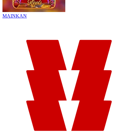
MAINKAN