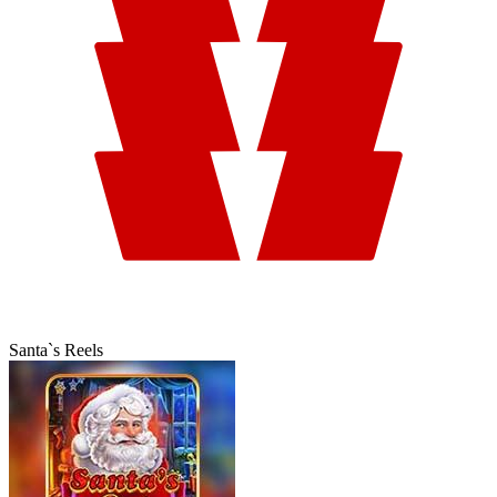
Santa`s Reels