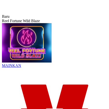
Baru
Reel Fortune Wild Blaze
MAINKAN