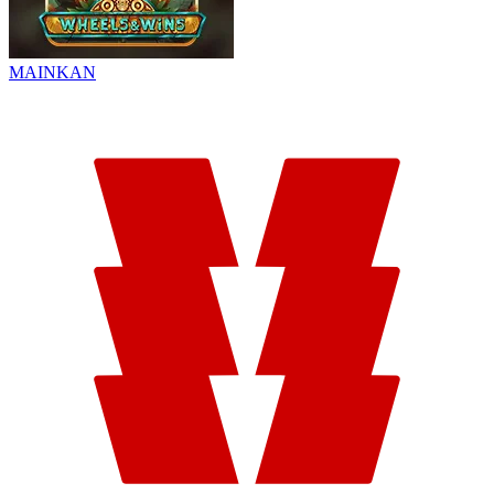
MAINKAN