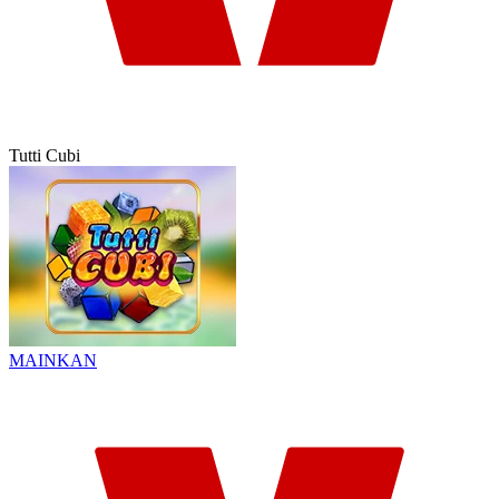
Tutti Cubi
MAINKAN