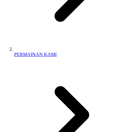
PERMAINAN KAMI