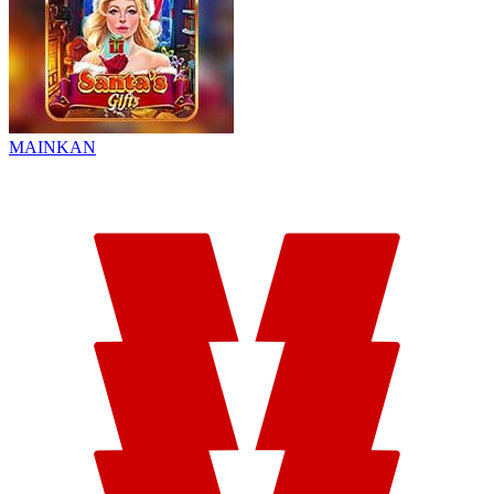
MAINKAN