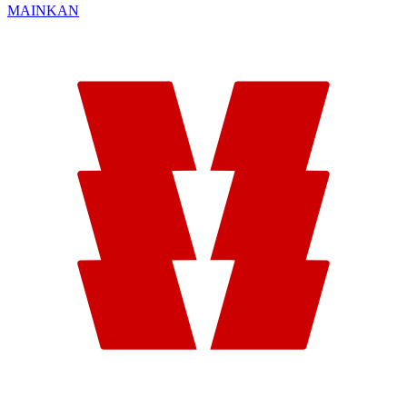
MAINKAN