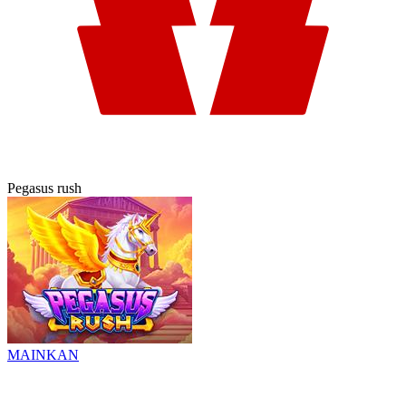
Pegasus rush
MAINKAN