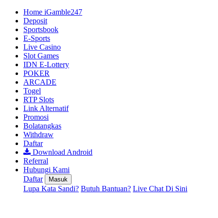
Home iGamble247
Deposit
Sportsbook
E-Sports
Live Casino
Slot Games
IDN E-Lottery
POKER
ARCADE
Togel
RTP Slots
Link Alternatif
Promosi
Bolatangkas
Withdraw
Daftar
Download Android
Referral
Hubungi Kami
Daftar
Masuk
Lupa Kata Sandi?
Butuh Bantuan?
Live Chat Di Sini