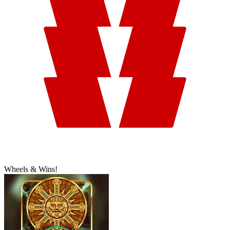
Wheels & Wins!