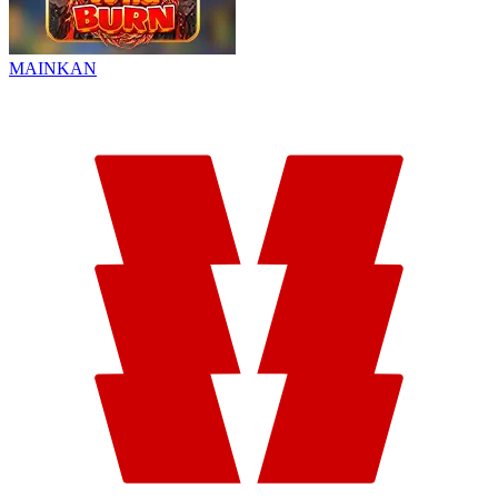
MAINKAN